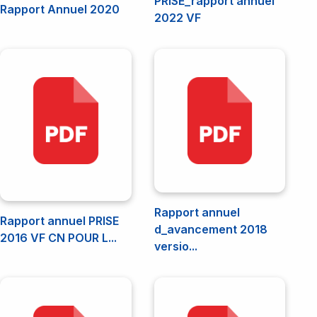
Appels d'offres
PRISE_rapport annuel
Contrats
Rapport Annuel 2020
Kwango
2022 VF
Le ministère
Appel a manifestation d'intérêt
Contrat des biens
Kwilu
Contrat des services
Événement
Maindombe
Contrat de travaux
Maniema
Contact
Difficultés
Rapport annuel
Rapport annuel PRISE
d_avancement 2018
2016 VF CN POUR L...
versio...