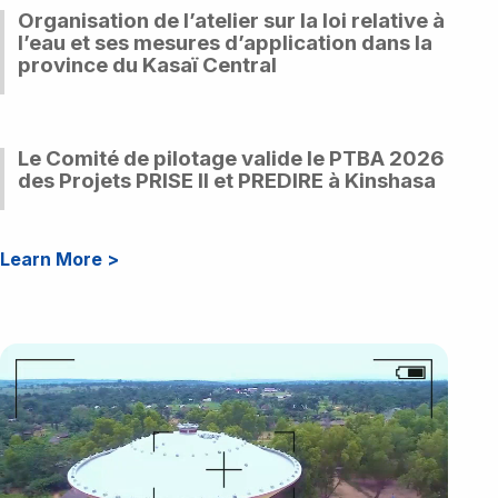
Organisation de l’atelier sur la loi relative à
Le Projet PRISE ne vient pas remplacer le PDL-
145, il vient en complément ...
l’eau et ses mesures d’application dans la
province du Kasaï Central
Read More
>
News
Le Comité de pilotage valide le PTBA 2026
Organisation de l’atelier sur la loi relative à l’eau et
ses mesures d’application dans la province du
des Projets PRISE II et PREDIRE à Kinshasa
Kasaï Central
News
Read More
>
Learn More
>
Le Comité de pilotage valide le PTBA 2026 des
Projets PRISE II et PREDIRE à Kinshasa
Read More
>