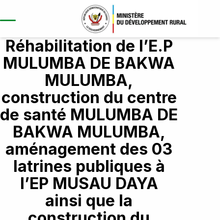
Réhabilitation de l’E.P
MULUMBA DE BAKWA
MULUMBA,
A propos
construction du centre
Aperçu du projet
de santé MULUMBA DE
Répertoire/Ouvrages
Contexte et justification
Kasaï
BAKWA MULUMBA,
Objectif global et spécifique
Composantes
Kasaï central
aménagement des 03
Résultats attendus
Développement des
Kasaï oriental
latrines publiques à
infrastructres
Publication
l’EP MUSAU DAYA
Lomami
Études et renforcement des
Nouvelles
ainsi que la
Sankuru
capacités
Opportunites
Rapports annuels
construction du
Haut-lomami
Coordination et gestion du projet