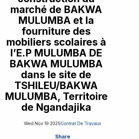
Appels d'offres
Contrats
marché de BAKWA
Kwango
Le ministère
Appel a manifestation d'intérêt
Contrat des biens
MULUMBA et la
Kwilu
Contrat des services
Événement
fourniture des
Maindombe
Contrat de travaux
mobiliers scolaires à
Maniema
Contact
Difficultés
l’E.P MULUMBA DE
BAKWA MULUMBA
dans le site de
TSHILEU/BAKWA
MULUMBA, Territoire
de Ngandajika
Wed Nov 19 2025
Contrat De Travaux
Share