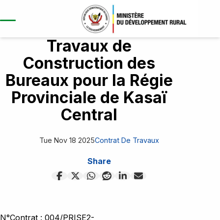
Travaux de
Construction des
Bureaux pour la Régie
A propos
Provinciale de Kasaï
Aperçu du projet
Central
Répertoire/Ouvrages
Contexte et justification
Kasaï
Objectif global et spécifique
Tue Nov 18 2025
Contrat De Travaux
Composantes
Kasaï central
Résultats attendus
Développement des
Share
Kasaï oriental
infrastructres
Publication
Lomami
Études et renforcement des
Nouvelles
Sankuru
capacités
Opportunites
Rapports annuels
Haut-lomami
Coordination et gestion du projet
N°Contrat : 004/PRISE2-