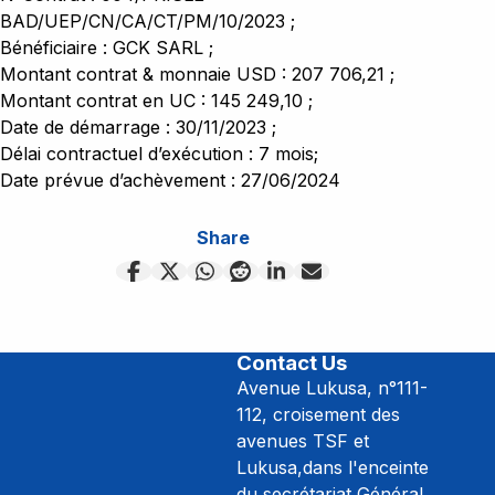
Appels d'offres
Contrats
BAD/UEP/CN/CA/CT/PM/10/2023 ;
Kwango
Le ministère
Appel a manifestation d'intérêt
Contrat des biens
Bénéficiaire : GCK SARL ;
Kwilu
Montant contrat & monnaie USD : 207 706,21 ;
Contrat des services
Événement
Montant contrat en UC : 145 249,10 ;
Maindombe
Contrat de travaux
Date de démarrage : 30/11/2023 ;
Maniema
Délai contractuel d’exécution : 7 mois;
Contact
Difficultés
Date prévue d’achèvement : 27/06/2024
Share
Contact Us
Avenue Lukusa, n°111-
112, croisement des
avenues TSF et
Lukusa,dans l'enceinte
du secrétariat Général