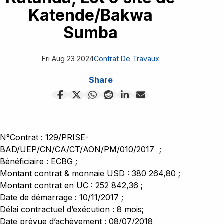
Appels d'offres
Contrats
Katende/Bakwa
Kwango
Le ministère
Appel a manifestation d'intérêt
Contrat des biens
Sumba
Kwilu
Contrat des services
Événement
Maindombe
Contrat de travaux
Fri Aug 23 2024
Contrat De Travaux
Maniema
Contact
Difficultés
Share
N°Contrat : 129/PRISE-
BAD/UEP/CN/CA/CT/AON/PM/010/2017  ;
Bénéficiaire : ECBG ;
Montant contrat & monnaie USD : 380 264,80 ;
Montant contrat en UC : 252 842,36 ;
Date de démarrage : 10/11/2017 ;
Délai contractuel d’exécution : 8 mois;
Date prévue d’achèvement : 08/07/2018