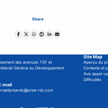
Share
Site Map
oisement des avenues TSF et
Aperçu du pr
crétariat Général au Développement
Contexte et ju
Avis appel ca
Difficultés
E-mail
projetpriserdc@prise-rdc.com