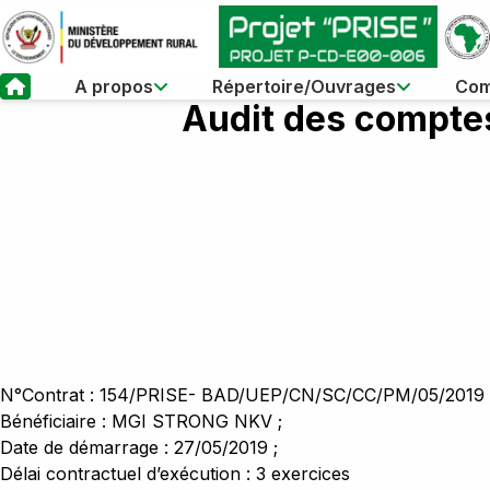
A propos
Répertoire/Ouvrages
Com
Audit des comptes
Aperçu du projet
Kasaï
Dév
Contexte et justification
Kasaï central
Étu
Objectif global et spécifique
Kasaï oriental
Coor
Résultats attendus
Lomami
Sankuru
Haut-lomami
Kwango
N°Contrat : 154/PRISE- BAD/UEP/CN/SC/CC/PM/05/2019 
Kwilu
Bénéficiaire : MGI STRONG NKV ;
Date de démarrage : 27/05/2019 ;
Maindombe
Délai contractuel d’exécution : 3 exercices