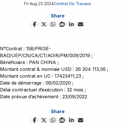
Appels d'offres
Contrats
Fri Aug 23 2024
Contrat De Travaux
Kwango
Le ministère
Appel a manifestation d'intérêt
Contrat des biens
Share
Kwilu
Contrat des services
Événement
Maindombe
Contrat de travaux
Maniema
Contact
Difficultés
N°Contrat : 158/PRISE-
BAD/UEP/CN/CA/CT/AOIR/PM/009/2019 ;
Bénéficiaire : PAN CHINA ;
Montant contrat & monnaie USD : 26 204 113,56 ;
Montant contrat en UC : 17423411,23 ;
Date de démarrage : 06/02/2020 ;
Délai contractuel d’exécution : 32 mois ;
Date prévue d’achèvement : 23/09/2022
Share