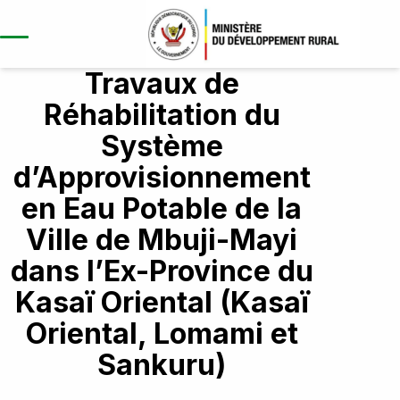
Travaux de
Réhabilitation du
Système
A propos
d’Approvisionnement
Aperçu du projet
en Eau Potable de la
Répertoire/Ouvrages
Contexte et justification
Kasaï
Ville de Mbuji-Mayi
Objectif global et spécifique
Composantes
Kasaï central
dans l’Ex-Province du
Résultats attendus
Développement des
Kasaï oriental
Kasaï Oriental (Kasaï
infrastructres
Publication
Oriental, Lomami et
Lomami
Études et renforcement des
Nouvelles
Sankuru)
Sankuru
capacités
Opportunites
Rapports annuels
Haut-lomami
Coordination et gestion du projet